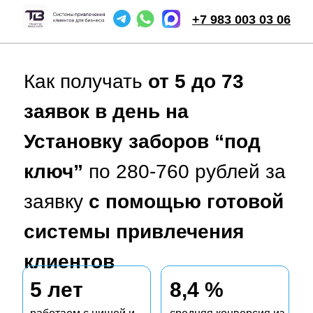
+7 983 003 03 06
Х
Х
Напишите нам,
мы онлайн
Как получать
Консультация
от 5 до 73
по привлечению клиентов на заборы
заявок в день на
Оставьте ваши данные и выберите,
Установку заборов “под
когда с вами будет удобнее связаться:
ключ”
по 280-760 рублей за
заявку
с
помощью готовой
системы привлечения
Когда с вами связаться:
клиентов
Сейчас
5 лет
8,4 %
Через 30 минут