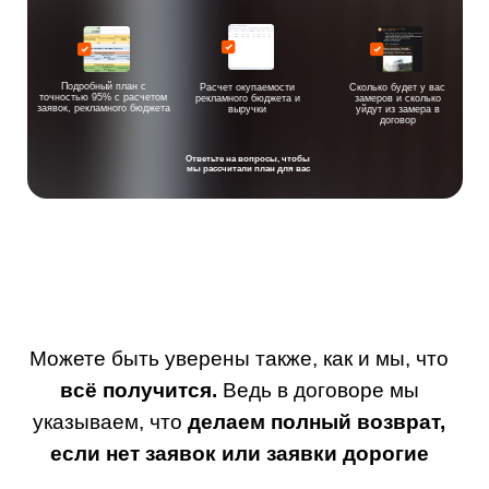
Подробный план с
Расчет окупаемости
Сколько будет у вас
точностью 95% с расчетом
рекламного бюджета и
замеров и сколько
заявок, рекламного бюджета
выручки
уйдут из замера в
договор
Ответьте на вопросы, чтобы
мы рассчитали план для вас
Можете быть уверены также, как и мы, что
всё получится.
Ведь в договоре мы
указываем, что
делаем полный возврат,
если нет заявок или заявки дорогие