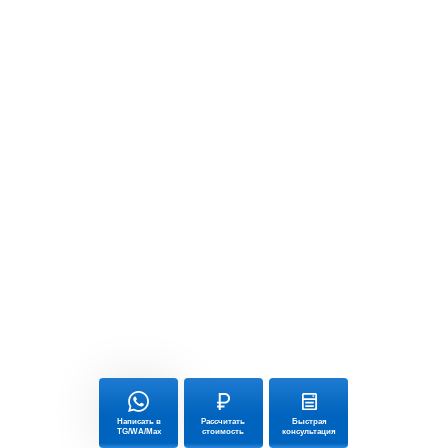
Написать в
Рассчитать
Быстрая
TG/WA/Max
стоимость
консультация