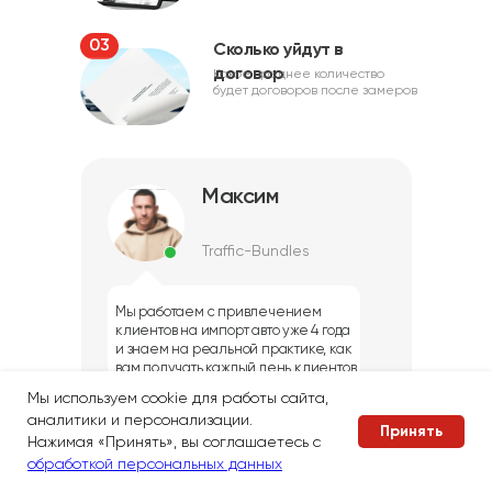
03
Сколько уйдут в
договор
Какое среднее количество
будет договоров после замеров
Максим
Traffic-Bundles
Мы работаем с привлечением
клиентов на импорт авто уже 4 года
и знаем на реальной практике, как
вам получать каждый день клиентов
Мы используем cookie для работы сайта,
аналитики и персонализации.
Принять
Ответим на ваши
Нажимая «Принять», вы соглашаетесь с
вопросы в
мессенджерах
обработкой персональных данных
Написать в
Сколько будет
Быстрая
TG/WA/Max
клиентов?
консультация