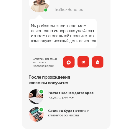
Traffic-Bundles
Мы работаем с привлечением
клиентов на импорт авто уже 4 года
и знаем на реальной практике, как
вам получать каждый день клиентов
Ответим на ваши
вопросы в
мессенджерах
После прохождения
квиза вы получите:
Расчет кол-ва договоров
под ваш регион
Сколько будет
заявок и
клиентов за месяц