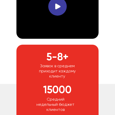
5-8+
Заявок в среднем
приходит каждому
клиенту
15000
Средний
недельный бюджет
клиентов