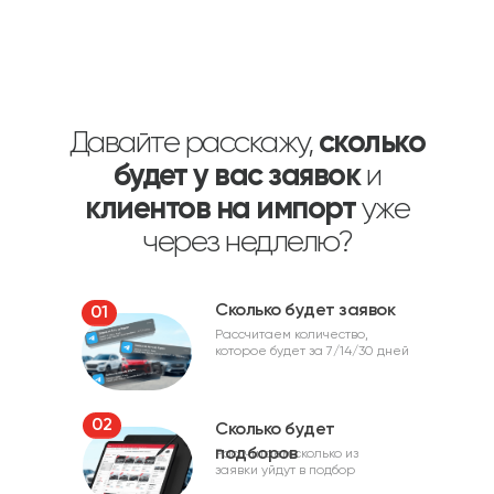
Давайте расскажу,
сколько
будет у вас заявок
и
клиентов на импорт
уже
через недлелю?
Сколько будет заявок
01
Рассчитаем количество,
которое будет за 7/14/30 дней
02
Сколько будет
подборов
Рассчитаем сколько из
заявки уйдут в подбор