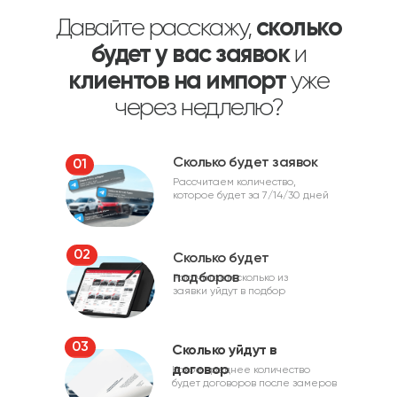
Давайте расскажу,
сколько
будет у вас заявок
и
клиентов на импорт
уже
через недлелю?
Сколько будет заявок
01
Рассчитаем количество,
которое будет за 7/14/30 дней
02
Сколько будет
подборов
Рассчитаем сколько из
заявки уйдут в подбор
03
Сколько уйдут в
договор
Какое среднее количество
будет договоров после замеров