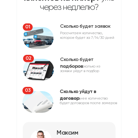
через недлелю?
Сколько будет заявок
01
Рассчитаем количество,
которое будет за 7/14/30 дней
02
Сколько будет
подборов
Рассчитаем сколько из
заявки уйдут в подбор
03
Сколько уйдут в
договор
Какое среднее количество
будет договоров после замеров
Максим